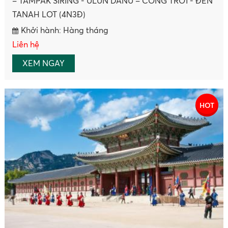
WATERWAY – ĐẢO NAMI EVERLAND – HOÀNG
CUNG(5N4Đ)
Khởi hành: 01/01/1970
Liên hệ
ĐẶT NGAY
HOT