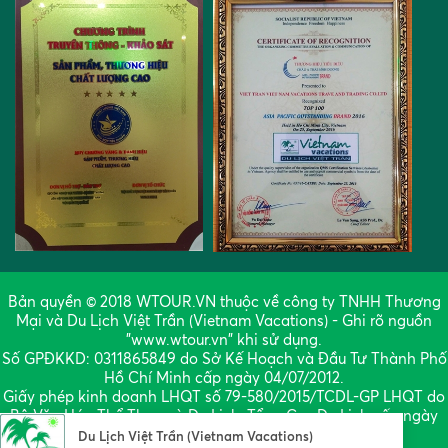
Bản quyền © 2018 WTOUR.VN thuộc về công ty TNHH Thương
Mại và Du Lịch Việt Trần (Vietnam Vacations) - Ghi rõ nguồn
"www.wtour.vn" khi sử dụng.
Số GPĐKKD: 0311865849 do Sở Kế Hoạch và Đầu Tư Thành Phố
Hồ Chí Minh cấp ngày 04/07/2012.
Giấy phép kinh doanh LHQT số 79-580/2015/TCDL-GP LHQT do
Bộ Văn Hóa Thể Thao và Du Lịch, Tổng Cục Du Lịch cấp ngày
Du Lịch Việt Trần (Vietnam Vacations)
02/11/2015.