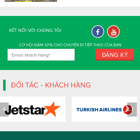
TÍN NGƯỠNG THEN DI SẢN
VĂN HÓA PHI VẬT THỂ
NHÂN LOẠI
KẾT NỐI VỚI CHÚNG TÔI
Thứ sáu, 03:25 13/12/2019
CƠ HỘI GIẢM 50% CHO CHUYẾN ĐI TIẾP THEO CỦA BẠN
ĐĂNG KÝ
LỄ HỘI HOA BAN ĐIỆN BIÊN
Thứ sáu, 04:14 13/12/2019
ĐỐI TÁC - KHÁCH HÀNG
Ý NGHĨA CHỮ PHÚC
Thứ sáu, 04:06 13/12/2019
‹
›
Những điều không nên làm