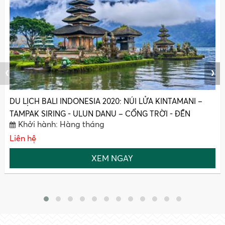
‹
›
Du Lịch Hàn Quốc 2020(Mới) : SEOUL – ĐẢO NAMI -
EVERLAND – HOÀNG CUNG(4N4Đ)
Khởi hành: Hàng tháng
Liên hệ
XEM NGAY