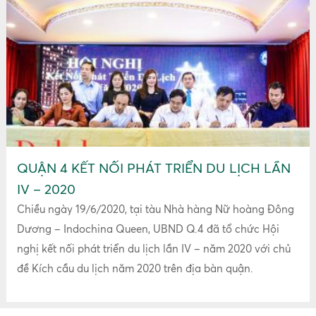
QUẬN 4 KẾT NỐI PHÁT TRIỂN DU LỊCH LẦN
IV – 2020
Chiều ngày 19/6/2020, tại tàu Nhà hàng Nữ hoàng Đông
Những khu mua sắm tuyệt
vời nhất Nhật Bản không thể
Dương – Indochina Queen, UBND Q.4 đã tổ chức Hội
bỏ lỡ
nghị kết nối phát triển du lịch lần IV – năm 2020 với chủ
Thứ tư, 03:43 12/02/2020
đề Kích cầu du lịch năm 2020 trên địa bàn quận.
Bạn nên du lịch Nhật Bản