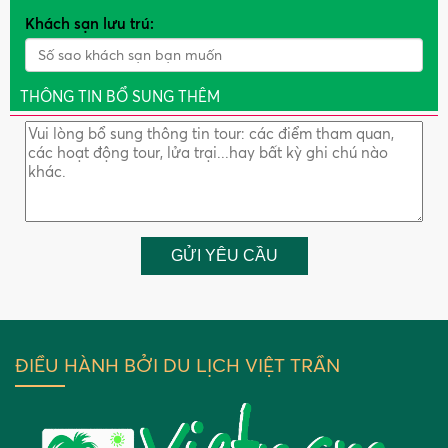
Khách sạn lưu trú:
THÔNG TIN BỔ SUNG THÊM
GỬI YÊU CẦU
ĐIỀU HÀNH BỞI DU LỊCH VIỆT TRẦN