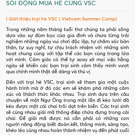
SÔI ĐỘNG MÙA HÈ CÙNG VSC
| Giới thiệu trại hè VSC ( Vietnam Summer Camp)
Trong những năm tháng tuổi thơ chúng ta phải sống
dựa vào sự đùm bọc của gia đình và chưa từng trải
nghiệm những ngày vui chơi độc lập, tự chăm sóc bản
thân, tự suy nghĩ, tự chịu trách nhiệm với những sinh
hoạt chung cùng với tập thể các bạn cùng trang lứa
với mình. Cảm giác có thể tự xoay xở mọi việc hằng
ngày sẽ khiến các bạn trại sinh cảm thấy mình vượt
qua chính mình thật dễ dàng và thú vị.
Đến với trại hè VSC, trại sinh sẽ tham gia một cuộc
hành trình mà ở đó các em sẽ khám phá những cảm
xúc và thách thức khác nhau. Trại sinh dựa trên câu
chuyện về một Ngư Ông trong một lần đi kéo lưới đã
kéo được một cái chai trôi dạt trên biển. Các trại sinh
sẽ cùng nhau giải mã thông điệp chứa đựng trong cái
chai. Để giải mã được nó cần phải có những con
người năng động biết đoàn kết, thông minh, sáng tạo,
khéo léo cùng nhau hoàn thành nhiệm vụ đến phút cuối