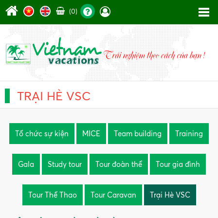
(0)
TRẠI HÈ VSC
Tổ chức sự kiện
MICE
Team building
Training
Gala
Study tour
Tour đoàn thể
Tour gia đình
Tour Thể Thao
Tour Caravan
Trại Hè VSC