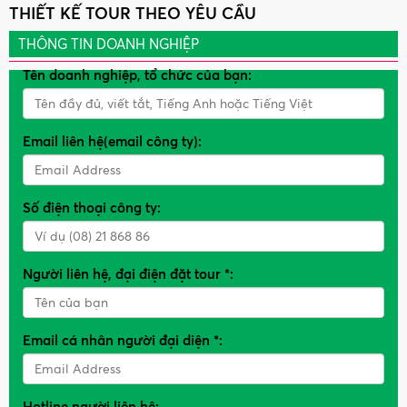
THIẾT KẾ TOUR THEO YÊU CẦU
THÔNG TIN DOANH NGHIỆP
Tên doanh nghiệp, tổ chức của bạn:
Email liên hệ(email công ty):
Số điện thoại công ty:
Người liên hệ, đại điện đặt tour *:
Email cá nhân người đại diện *:
Hotline người liên hệ: