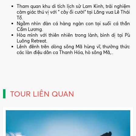
Tham quan khu di tích lịch sử Lam Kinh, trải nghiệm
cảm giác thú vị với " cây ổi cười" tại Lăng vua Lê Thái
Tổ.
Ngằm nhìn đàn cá hàng ngàn con tại suối cá thần
Cẩm Lương.
Hòa mình với thiên nhiên trong lành, bình dị tại Pù
Luông Retreat.
Lênh đênh trên dòng sông Mã hùng vĩ, thưởng thức
các làn điệu dân ca Thanh Hóa, hò sông Mã,..
TOUR LIÊN QUAN