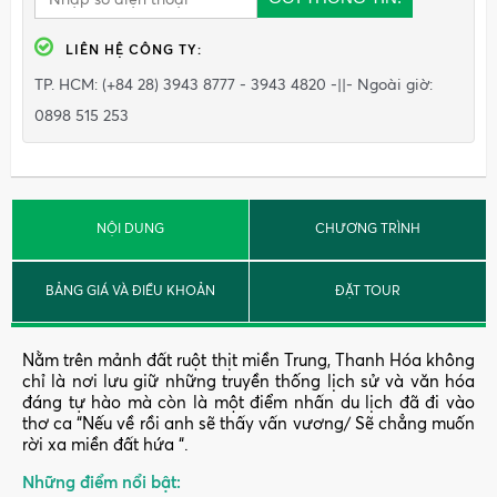
LIÊN HỆ
CÔNG TY
:
TP. HCM: (+84 28) 3943 8777 - 3943 4820 -||- Ngoài giờ:
0898 515 253
NỘI DUNG
CHƯƠNG TRÌNH
BẢNG GIÁ VÀ ĐIỀU KHOẢN
ĐẶT TOUR
Nằm trên mảnh đất ruột thịt miền Trung, Thanh Hóa không
chỉ là nơi lưu giữ những truyền thống lịch sử và văn hóa
đáng tự hào mà còn là một điểm nhấn du lịch đã đi vào
thơ ca “Nếu về rồi anh sẽ thấy vấn vương/ Sẽ chẳng muốn
rời xa miền đất hứa “.
Những điểm nổi bật: