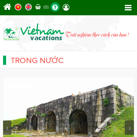
(0)
TRONG NƯỚC
‹
›