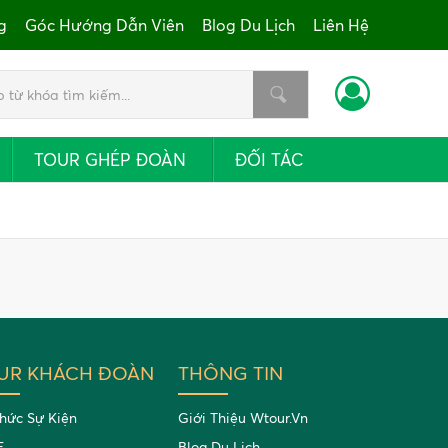
g
Góc Hướng Dẫn Viên
Blog Du Lịch
Liên Hệ
TOUR GHÉP ĐOÀN
ĐỐI TÁC
UR KHÁCH ĐOÀN
THÔNG TIN
hức Sự Kiện
Giới Thiệu Wtour.vn
E
Blog Du Lịch