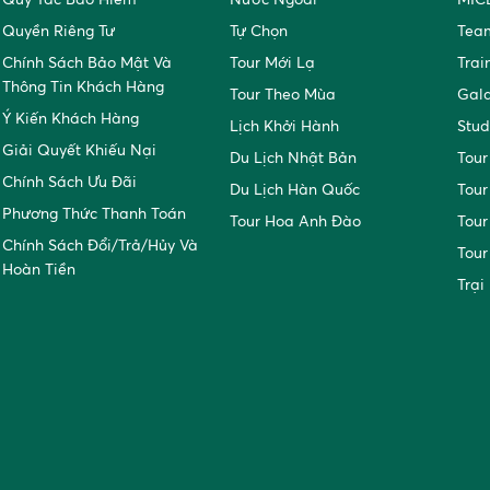
Quyền Riêng Tư
Tự Chọn
Team
Chính Sách Bảo Mật Và
Tour Mới Lạ
Trai
Thông Tin Khách Hàng
Tour Theo Mùa
Gal
Ý Kiến Khách Hàng
Lịch Khởi Hành
Stud
Giải Quyết Khiếu Nại
Du Lịch Nhật Bản
Tour
Chính Sách Ưu Đãi
Du Lịch Hàn Quốc
Tour
Phương Thức Thanh Toán
Tour Hoa Anh Đào
Tour
Chính Sách Đổi/trả/hủy Và
Tour
Hoàn Tiền
Trại