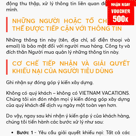
động thu thập, xử lý thông tin liên quan đến cá nhân
mình.
NHỮNG NGƯỜI HOẶC TỔ CHỨC CÓ
THỂ ĐƯỢC TIẾP CẬN VỚI THÔNG TIN
Những thông tin này (tên, địa chỉ, số điện thoại và
email) là bảo mật đối với người mua hàng. Công ty và
đích thân Người mua quản lý những thông tin này.
CƠ CHẾ TIẾP NHẬN VÀ GIẢI QUYẾT
KHIẾU NẠI CỦA NGƯỜI TIÊU DÙNG
Ghi nhận sự đóng góp ý kiến xây dựng.
Không có quý khách – không có VIETNAM VACATIONS.
Chúng tôi xin đón nhận mọi ý kiến đóng góp xây dựng
của quý khách để dịch vụ ngày một toàn vẹn hơn.
Do vậy, ngay sau khi nhận ý kiến góp ý của khách hàng,
chúng tôi tiến hành các bước xử lý như sau:
Bước 1
- Yêu cầu giải quyết khiếu nại: Tất cả các