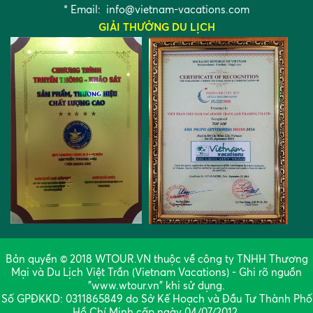
* Email:
info@vietnam-vacations.com
GIẢI THƯỞNG DU LỊCH
Bản quyền © 2018 WTOUR.VN thuộc về công ty TNHH Thương
Mại và Du Lịch Việt Trần (Vietnam Vacations) - Ghi rõ nguồn
"www.wtour.vn" khi sử dụng.
Số GPĐKKD: 0311865849 do Sở Kế Hoạch và Đầu Tư Thành Phố
Hồ Chí Minh cấp ngày 04/07/2012.