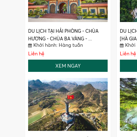
DU LỊCH TẠI HẢI PHÒNG - CHÙA
DU LỊC
HƯƠNG - CHÙA BA VÀNG - ...
[HÀ GIA
Khởi hành: Hàng tuần
Khởi
Liên hệ
Liên hệ
XEM NGAY