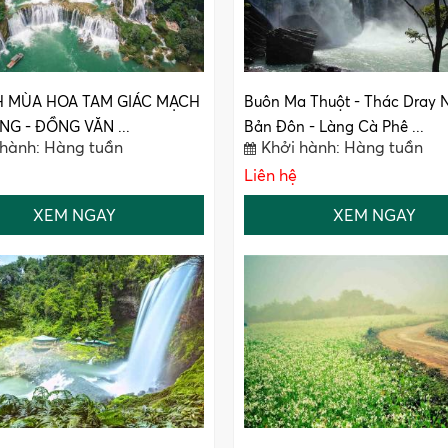
H MÙA HOA TAM GIÁC MẠCH
Buôn Ma Thuột - Thác Dray N
NG - ĐỒNG VĂN ...
Bản Đôn - Làng Cà Phê ...
 hành: Hàng tuần
Khởi hành: Hàng tuần
Liên hệ
XEM NGAY
XEM NGAY