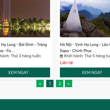
- Hạ Long - Bái Đính - Tràng
Hà Nội - Vịnh Hạ Long - Lào 
a - Fa ...
Sapa - Chinh Phục ...
 hành: Thứ 3 hàng tuần
Khởi hành: Thứ 5 hàng t
Liên hệ
XEM NGAY
XEM NGAY
<
1
2
>