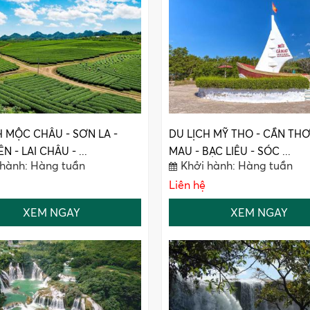
H MỘC CHÂU - SƠN LA -
DU LỊCH MỸ THO - CẦN THƠ
N - LAI CHÂU - ...
MAU - BẠC LIÊU - SÓC ...
 hành: Hàng tuần
Khởi hành: Hàng tuần
Liên hệ
XEM NGAY
XEM NGAY