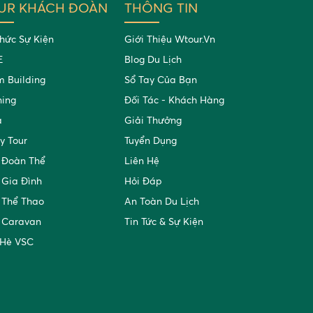
UR KHÁCH ĐOÀN
THÔNG TIN
hức Sự Kiện
Giới Thiệu Wtour.vn
E
Blog Du Lịch
 Building
Sổ Tay Của Bạn
ning
Đối Tác - Khách Hàng
a
Giải Thưởng
y Tour
Tuyển Dụng
 Đoàn Thể
Liên Hệ
 Gia Đình
Hỏi Đáp
 Thể Thao
An Toàn Du Lịch
 Caravan
Tin Tức & Sự Kiện
 Hè VSC