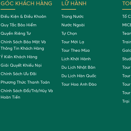
GÓC KHÁCH HÀNG
LỮ HÀNH
TO
Điều Kiện & Điều Khoản
Trong Nước
Tổ C
Quy Tắc Bảo Hiểm
Nước Ngoài
MIC
Quyền Riêng Tư
Tự Chọn
Team
Chính Sách Bảo Mật Và
Tour Mới Lạ
Trai
Thông Tin Khách Hàng
Tour Theo Mùa
Gal
Ý Kiến Khách Hàng
Lịch Khởi Hành
Stud
Giải Quyết Khiếu Nại
Du Lịch Nhật Bản
Tour
Chính Sách Ưu Đãi
Du Lịch Hàn Quốc
Tour
Phương Thức Thanh Toán
Tour Hoa Anh Đào
Tour
Chính Sách Đổi/trả/hủy Và
Tour
Hoàn Tiền
Trại