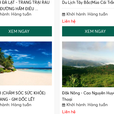
H ĐÀ LẠT - TRANG TRẠI RAU
Du Lịch Tây Bắc(Mùa Cải Trắ
-ĐƯỜNG HẦM ĐIÊU ...
 hành: Hàng tuần
Khởi hành: Hàng tuần
Liên hệ
XEM NGAY
XEM NGAY
H (CHĂM SÓC SỨC KHỎE)
Đăk Nông - Cao Nguyên Huy
ANG - GM DỐC LẾT
Thoại
 hành: Hàng tuần
Khởi hành: Hàng tuần
Liên hệ