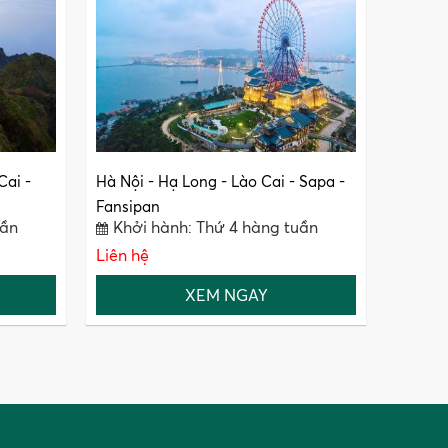
Cai -
Hà Nội - Hạ Long - Lào Cai - Sapa -
Fansipan
uần
Khởi hành: Thứ 4 hàng tuần
Liên hệ
XEM NGAY