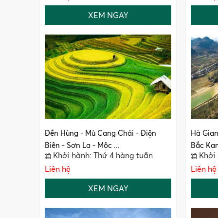
XEM NGAY
Đền Hùng - Mù Cang Chải - Điện
Hà Gian
Biên - Sơn La - Mộc ...
Bắc Kạn
Khởi hành: Thứ 4 hàng tuần
Khởi
Liên hệ
Liên hệ
XEM NGAY