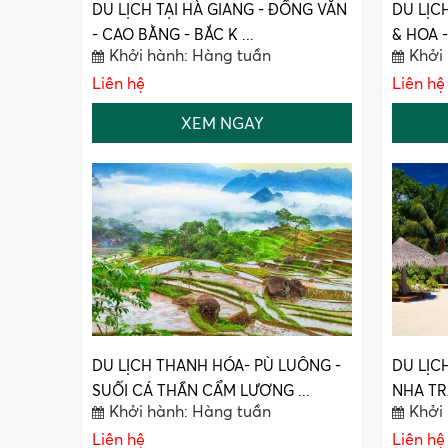
DU LỊCH TẠI HÀ GIANG - ĐỒNG VĂN
DU LỊC
- CAO BẰNG - BẮC K ...
& HOA 
Khởi hành: Hàng tuần
Khởi
Liên hệ
Liên hệ
XEM NGAY
DU LỊCH THANH HÓA- PÙ LUÔNG -
DU LỊC
SUỐI CÁ THẦN CẨM LƯƠNG ...
NHA TR
Khởi hành: Hàng tuần
Khởi
Liên hệ
Liên hệ