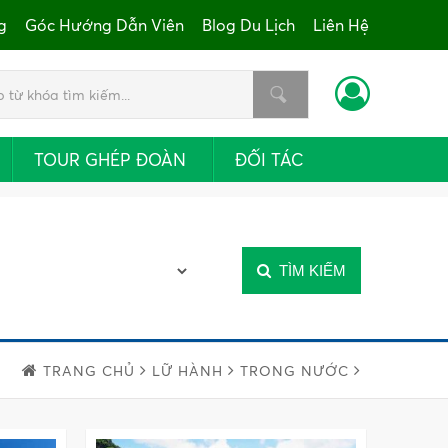
g
Góc Hướng Dẫn Viên
Blog Du Lịch
Liên Hệ
TOUR GHÉP ĐOÀN
ĐỐI TÁC
TÌM KIẾM
TRANG CHỦ
LỮ HÀNH
TRONG NƯỚC