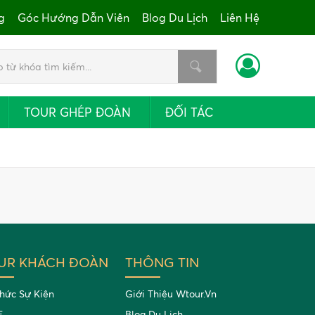
g
Góc Hướng Dẫn Viên
Blog Du Lịch
Liên Hệ
TOUR GHÉP ĐOÀN
ĐỐI TÁC
UR KHÁCH ĐOÀN
THÔNG TIN
hức Sự Kiện
Giới Thiệu Wtour.vn
E
Blog Du Lịch