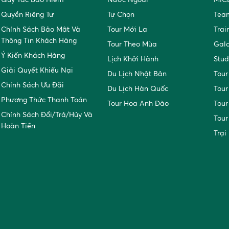
Quyền Riêng Tư
Tự Chọn
Team
Chính Sách Bảo Mật Và
Tour Mới Lạ
Trai
Thông Tin Khách Hàng
Tour Theo Mùa
Gal
Ý Kiến Khách Hàng
Lịch Khởi Hành
Stud
Giải Quyết Khiếu Nại
Du Lịch Nhật Bản
Tour
Chính Sách Ưu Đãi
Du Lịch Hàn Quốc
Tour
Phương Thức Thanh Toán
Tour Hoa Anh Đào
Tour
Chính Sách Đổi/trả/hủy Và
Tour
Hoàn Tiền
Trại