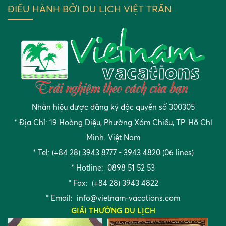
ĐIỀU HÀNH BỞI DU LỊCH VIỆT TRẦN
khi du lịch Hàn Quốc để có
chuyến đi trọn vẹn
Thứ tư, 05:08 07/08/2019
Top 5 trải nghiệm thú vị bạn
nên biết khi đến du lịch Hàn
Quốc vào mùa thu
Thứ tư, 05:07 31/07/2019
Nhãn hiệu được đăng ký độc quyền số 300305
* Địa Chỉ: 19 Hoàng Diệu, Phường Xóm Chiếu, TP. Hồ Chí
Minh. Việt Nam
* Tel: (+84 28) 3943 8777 - 3943 4820 (06 lines)
* Hotline: 0898 51 52 53
* Fax: (+84 28) 3943 4822
* Email:
info@vietnam-vacations.com
GIẢI THƯỞNG DU LỊCH