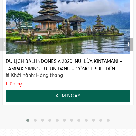
‹
›
Du Lịch Hàn Quốc 2020(Mới) : SEOUL – ĐẢO NAMI -
EVERLAND – HOÀNG CUNG(4N4Đ)
Khởi hành: Hàng tháng
Liên hệ
XEM NGAY