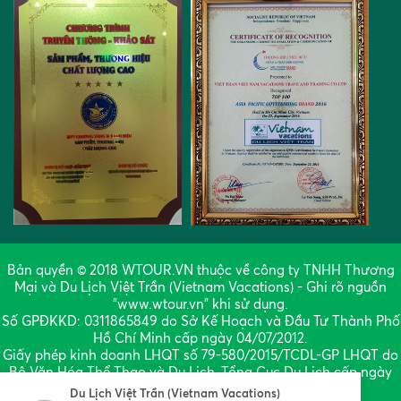
Bản quyền © 2018 WTOUR.VN thuộc về công ty TNHH Thương
Mại và Du Lịch Việt Trần (Vietnam Vacations) - Ghi rõ nguồn
"www.wtour.vn" khi sử dụng.
Số GPĐKKD: 0311865849 do Sở Kế Hoạch và Đầu Tư Thành Phố
Hồ Chí Minh cấp ngày 04/07/2012.
Giấy phép kinh doanh LHQT số 79-580/2015/TCDL-GP LHQT do
Bộ Văn Hóa Thể Thao và Du Lịch, Tổng Cục Du Lịch cấp ngày
Du Lịch Việt Trần (Vietnam Vacations)
02/11/2015.