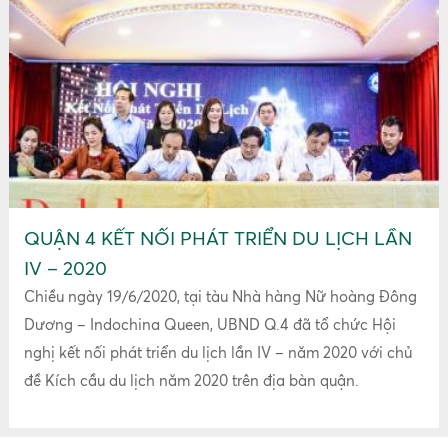
QUẬN 4 KẾT NỐI PHÁT TRIỂN DU LỊCH LẦN
IV – 2020
Chiều ngày 19/6/2020, tại tàu Nhà hàng Nữ hoàng Đông
Những khu mua sắm tuyệt
Dương – Indochina Queen, UBND Q.4 đã tổ chức Hội
vời nhất Nhật Bản không thể
bỏ lỡ
nghị kết nối phát triển du lịch lần IV – năm 2020 với chủ
Thứ tư, 03:43 12/02/2020
đề Kích cầu du lịch năm 2020 trên địa bàn quận.
Bạn nên du lịch Nhật Bản