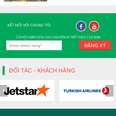
TÍN NGƯỠNG THEN DI SẢN
VĂN HÓA PHI VẬT THỂ
NHÂN LOẠI
KẾT NỐI VỚI CHÚNG TÔI
Thứ sáu, 03:25 13/12/2019
CƠ HỘI GIẢM 50% CHO CHUYẾN ĐI TIẾP THEO CỦA BẠN
ĐĂNG KÝ
LỄ HỘI HOA BAN ĐIỆN BIÊN
Thứ sáu, 04:14 13/12/2019
ĐỐI TÁC - KHÁCH HÀNG
Ý NGHĨA CHỮ PHÚC
Thứ sáu, 04:06 13/12/2019
‹
›
Những điều không nên làm