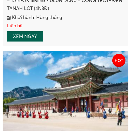
WATERWAY – ĐẢO NAMI EVERLAND – HOÀNG
CUNG(5N4Đ)
Khởi hành: 01/01/1970
Liên hệ
ĐẶT NGAY
HOT