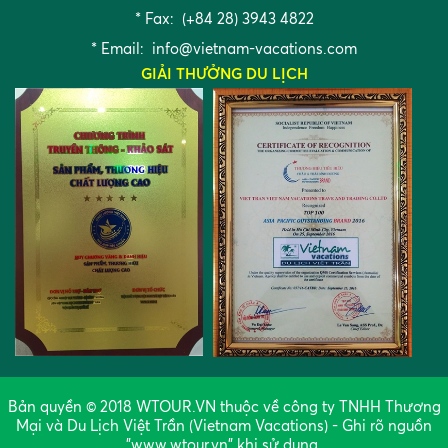
* Fax: (+84 28) 3943 4822
* Email:
info@vietnam-vacations.com
GIẢI THƯỞNG DU LỊCH
Bản quyền © 2018 WTOUR.VN thuộc về công ty TNHH Thương
Mại và Du Lịch Việt Trần (Vietnam Vacations) - Ghi rõ nguồn
"www.wtour.vn" khi sử dụng.