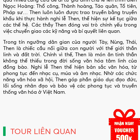
Ngọc Hoàng: Thổ công, Thành hoàng, Táo quân, Tổ tiên,
Pháp sư… Then luôn luôn được trao truyền bằng truyền
khẩu khi thực hành nghi lễ Then, thể hiện sự kế tục giữa
các thế hệ. Các thầy Then đóng vai trò chính yếu trong
việc chuyển giao các kỹ năng và bí quyết liên quan.
Trong tín ngưỡng dân gian của người Tày, Nùng, Thái,
Then là chiếc cầu nối giữa con người với thế giới thần
linh và đất trời. Chính vì thế, Then là món ăn tinh thần
không thể thiếu trong đời sống văn hóa tâm linh của
đồng bào. Nghi lễ Then thể hiện bản sắc văn hóa, từ
phong tục đến nhạc cụ, múa và âm nhạc. Nhờ các chức
năng văn hóa xã hội, Then góp phần giáo dục đạo đức,
lối sống nhân đạo và bảo vệ các phong tục và truyền
thống văn hóa ở Việt Nam.
TOUR LIÊN QUAN