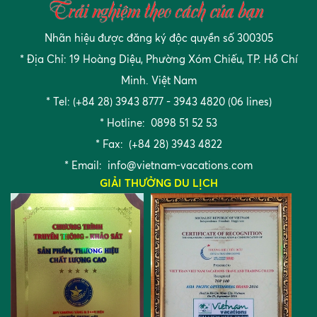
Nhãn hiệu được đăng ký độc quyền số 300305
* Địa Chỉ: 19 Hoàng Diệu, Phường Xóm Chiếu, TP. Hồ Chí
Minh. Việt Nam
* Tel: (+84 28) 3943 8777 - 3943 4820 (06 lines)
* Hotline: 0898 51 52 53
* Fax: (+84 28) 3943 4822
* Email:
info@vietnam-vacations.com
GIẢI THƯỞNG DU LỊCH