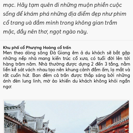
mạc. Hãy tạm quên đi những muộn phiền cuộc
sống để khám phá những địa điểm đẹp như phim
cổ trang và đắm mình trong không gian trầm
mặc, đầy nên thơ, ngọt ngào này.
Khu phố cổ Phượng Hoàng cổ trấn
Men theo dòng sông Đà Giang êm ả du khách sẽ bắt gặp
những nếp nhà mang kiến trúc cổ xưa, có tuổi đời lên tới
hàng trăm năm. Nhà thường được dựng 2 đến 3 tầng, nằm
liền kề sát vách nhau tạo nên khung cảnh đầm ấm, lạ mắt và
rất cuốn hút. Ban đêm cả trấn được thắp sáng bởi những
ánh đèn lung linh, mờ ảo khiến du khách không khỏi ngẩn
ngơ.