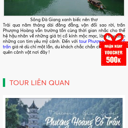
Sông Đà Giang xanh biếc nên thơ
Trải qua năm tháng dài đằng đẵng, vận đổi sao rời, trấn
Phượng Hoàng vẫn trường tồn cùng thời gian nhắc cho thế
hệ hậu nhân về những giá trị cổ kính mộc mạc, làm say đắm
những con tim yêu mỹ cảnh. Đến với
tour Phượng Hoàng cổ
trấn
giá rẻ dù chỉ một lần, du khách chắc chắn chẳng thể nào
quên cảnh vật nơi đây !
TOUR LIÊN QUAN