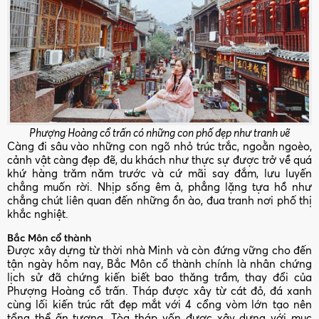
Phượng Hoàng cổ trấn có những con phố đẹp như tranh vẽ
Càng đi sâu vào những con ngõ nhỏ trúc trắc, ngoằn ngoèo,
cảnh vật càng đẹp đẽ, du khách như thực sự được trở về quá
khứ hàng trăm năm trước và cứ mãi say đắm, lưu luyến
chẳng muốn rời. Nhịp sống êm ả, phẳng lặng tựa hồ như
chẳng chút liên quan đến những ồn ào, đua tranh nơi phố thị
khắc nghiệt.
Bắc Môn cổ thành
Được xây dựng từ thời nhà Minh và còn đứng vững cho đến
tận ngày hôm nay, Bắc Môn cổ thành chính là nhân chứng
lịch sử đã chứng kiến biết bao thăng trầm, thay đổi của
Phượng Hoàng cổ trấn. Tháp được xây từ cát đỏ, đá xanh
cùng lối kiến trúc rất đẹp mắt với 4 cổng vòm lớn tạo nên
tổng thể ấn tượng. Tòa tháp vốn được xây dựng với mục