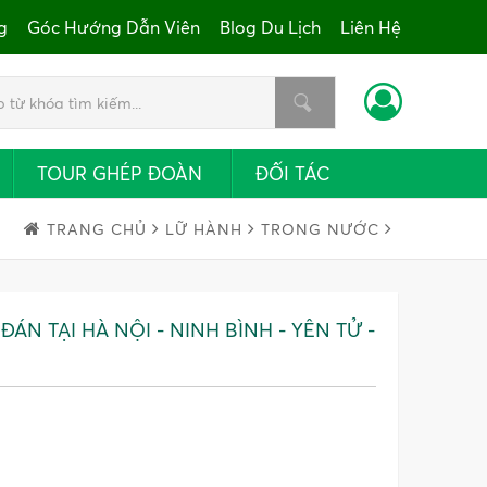
g
Góc Hướng Dẫn Viên
Blog Du Lịch
Liên Hệ
TOUR GHÉP ĐOÀN
ĐỐI TÁC
TRANG CHỦ
LỮ HÀNH
TRONG NƯỚC
ÁN TẠI HÀ NỘI - NINH BÌNH - YÊN TỬ -