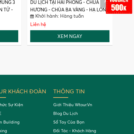
MÙNG 3
DU LỊCH TẠI HẢI PHÒNG - CHÙA
DU L
N TỬ -
HƯƠNG - CHÙA BA VÀNG - HẠ LONG
[HÀ 
Khởi hành: Hàng tuần
Khở
- HÀ NỘI
- THÁ
Liên hệ
Liên 
XEM NGAY
UR KHÁCH ĐOÀN
THÔNG TIN
hức Sự Kiện
Giới Thiệu Wtour.vn
E
Blog Du Lịch
 Building
Sổ Tay Của Bạn
ning
Đối Tác - Khách Hàng