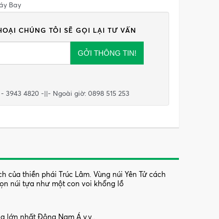
Máy Bay
HOẠI CHÚNG TÔI SẼ GỌI LẠI TƯ VẤN
GỞI THÔNG TIN!
 - 3943 4820 -||- Ngoài giờ: 0898 515 253
ích của thiền phái Trúc Lâm. Vùng núi Yên Tử cách
gọn núi tựa như một con voi khổng lồ
ng lớn nhất Đông Nam Á v.v..