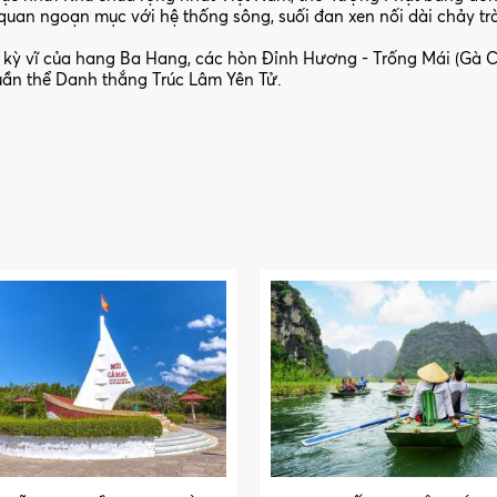
quan ngoạn mục với hệ thống sông, suối đan xen nối dài chảy tr
kỳ vĩ của hang Ba Hang, các hòn Đỉnh Hương - Trống Mái (Gà C
uần thể Danh thắng Trúc Lâm Yên Tử.