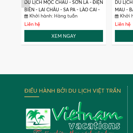
DU LỊCH MỘC CHÂU - SƠN LA - ĐIỆN
DU LỊCH
BIÊN - LAI CHÂU - SA PA - LÀO CAI -
MAU - B
Khởi hành: Hàng tuần
Khởi 
LŨNG PÔ
Liên hệ
Liên hệ
XEM NGAY
ĐIỀU HÀNH BỞI DU LỊCH VIỆT TRẦN