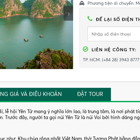
Phương tiện di chuyển: 
›
ĐỂ LẠI SỐ ĐIỆN T
LIÊN HỆ
CÔNG TY
:
TP. HCM: (+84 28) 3943 8777
NG GIÁ VÀ ĐIỀU KHOẢN
ĐẶT TOUR
lễ hội Yên Tử mang ý nghĩa lớn lao, là trung tâm, là nơi phát t
 Trước đây, người ta gọi núi Yên Tử là núi Voi bởi hình dáng n
lục như: Khu chùa rộng nhất Việt Nam, thờ Tượng Phật bằng đồ