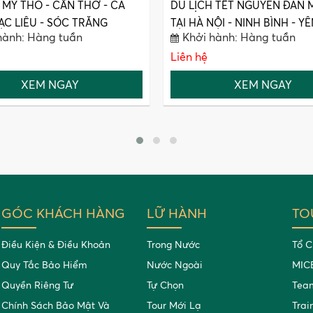
 MỸ THO - CẦN THƠ - CÀ
DU LỊCH TẾT NGUYÊN ĐÁN 
ẠC LIÊU - SÓC TRĂNG
TẠI HÀ NỘI - NINH BÌNH - YÊ
hành: Hàng tuần
Khởi hành: Hàng tuần
HẠ LONG
Liên hệ
XEM NGAY
XEM NGAY
GÓC KHÁCH HÀNG
LỮ HÀNH
TO
Điều Kiện & Điều Khoản
Trong Nước
Tổ C
Quy Tắc Bảo Hiểm
Nước Ngoài
MIC
Quyền Riêng Tư
Tự Chọn
Team
Chính Sách Bảo Mật Và
Tour Mới Lạ
Trai