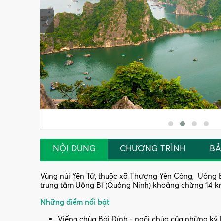
‹
NỘI DUNG
CHƯƠNG TRÌNH
BẢ
Vùng núi Yên Tử, thuộc xã Thượng Yên Công, Uông Bí, 
trung tâm Uông Bí (Quảng Ninh) khoảng chừng 14 km.
Những điểm nổi bật:
Viếng chùa Bái Đính - ngôi chùa của những kỷ 