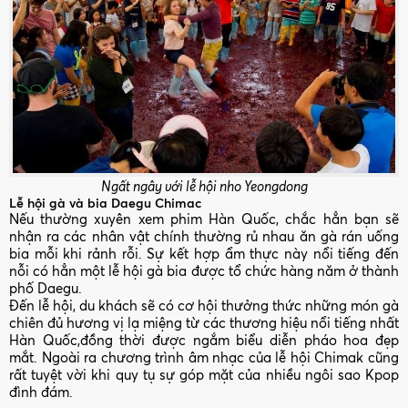
Ngất ngây với lễ hội nho Yeongdong
Lễ hội gà và bia Daegu Chimac
Nếu thường xuyên xem phim Hàn Quốc, chắc hẳn bạn sẽ
nhận ra các nhân vật chính thường rủ nhau ăn gà rán uống
bia mỗi khi rảnh rỗi. Sự kết hợp ẩm thực này nổi tiếng đến
nỗi có hẳn một lễ hội gà bia được tổ chức hàng năm ở thành
phố Daegu.
Đến lễ hội, du khách sẽ có cơ hội thưởng thức những món gà
chiên đủ hương vị lạ miệng từ các thương hiệu nổi tiếng nhất
Hàn Quốc,đồng thời được ngắm biểu diễn pháo hoa đẹp
mắt. Ngoài ra chương trình âm nhạc của lễ hội Chimak cũng
rất tuyệt vời khi quy tụ sự góp mặt của nhiều ngôi sao Kpop
đình đám.