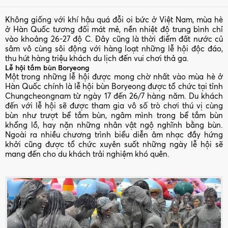
Không giống với khí hậu quá đỗi oi bức ở Việt Nam, mùa hè
ở Hàn Quốc tương đối mát mẻ, nền nhiệt độ trung bình chỉ
vào khoảng 26-27 độ C. Đây cũng là thời điểm đất nước củ
sâm vô cùng sôi động với hàng loạt những lễ hội độc đáo,
thu hút hàng triệu khách du lịch đến vui chơi thả ga.
Lễ hội tắm bùn Boryeong
Một trong những lễ hội được mong chờ nhất vào mùa hè ở
Hàn Quốc chính là lễ hội bùn Boryeong được tổ chức tại tỉnh
Chungcheongnam từ ngày 17 đến 26/7 hàng năm. Du khách
đến với lễ hội sẽ được tham gia vô số trò chơi thú vị cùng
bùn như trượt bể tắm bùn, ngâm mình trong bể tắm bùn
khổng lồ, hay nặn những nhân vật ngộ nghĩnh bằng bùn.
Ngoài ra nhiều chương trình biểu diễn âm nhạc đầy hứng
khởi cũng được tổ chức xuyên suốt những ngày lễ hội sẽ
mang đến cho du khách trải nghiệm khó quên.