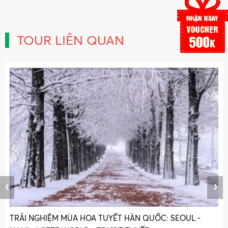
TOUR LIÊN QUAN
‹
›
TRẢI NGHIỆM MÙA HOA TUYẾT HÀN QUỐC: SEOUL -