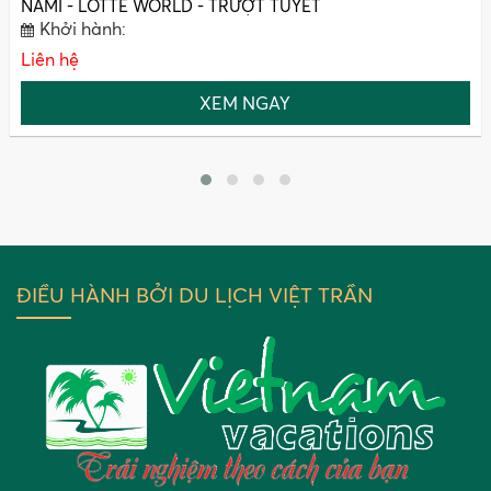
NAMI - LOTTE WORLD - TRƯỢT TUYẾT
Khởi hành:
Liên hệ
XEM NGAY
ĐIỀU HÀNH BỞI DU LỊCH VIỆT TRẦN