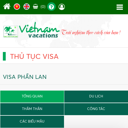
(0)
THỦ TỤC VISA
VISA PHẦN LAN
TỔNG QUAN
DU LỊCH
THĂM THÂN
CÔNG TÁC
CÁC BIỂU MẪU