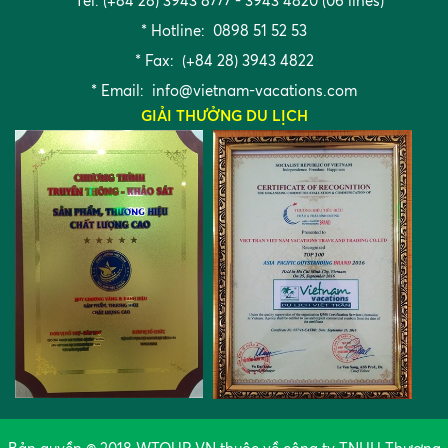
* Tel: (+84 28) 3943 8777 - 3943 4820 (06 lines)
* Hotline: 0898 51 52 53
* Fax: (+84 28) 3943 4822
* Email:
info@vietnam-vacations.com
GIẢI THƯỞNG DU LỊCH