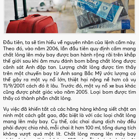
Đầu tiên, ta sẽ tìm hiểu về nguyên nhân của lệnh cấm này.
Theo đó, vào năm 2006, lần đầu tiên quy định cấm mang
chất lỏng lên máy bay được ban hành rộng rãi trên khắp
thế giới sau khi âm mưu đánh bom bằng chất lỏng được
cảnh sát Anh đập tan. Lượng chất lỏng được tìm thấy
trên một chuyến bay từ Anh sang Bắc Mỹ ước lượng có
thể gây ra một vụ nổ lớn, thiệt hại nặng nề hơn cả vụ
11/9/2001 cách đó ít lâu. Trước đó, một vụ nổ xe bus khác
cũng được phát giác vào năm 2005. Loại bom được tìm
thấy có thành phần chất lỏng.
Vụ việc đã khiến tất cả các hãng hàng không siết chặt an
ninh một cách gắt gao, đặc biệt là với các loại chất lỏng
mang lên máy bay. Cụ thể, các chai dung dịch này đều
phải được chia nhỏ, mỗi chai ít hơn 100 ml, tổng dung tích
không vượt quá một lít. Chất lỏng mang lên máy bay