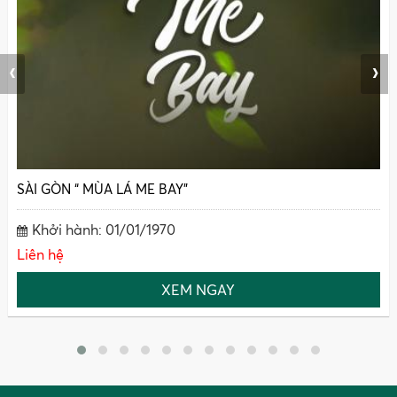
‹
›
SÀI GÒN “ MÙA LÁ ME BAY”
Khởi hành: 01/01/1970
Liên hệ
XEM NGAY