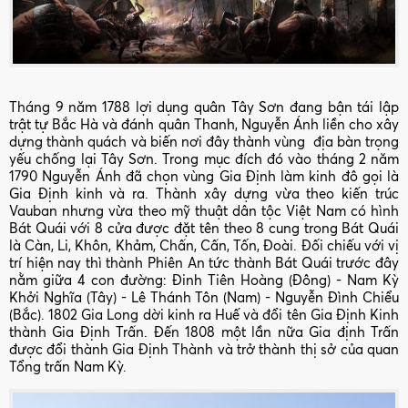
Tháng 9 năm 1788 lợi dụng quân Tây Sơn đang bận tái lập
trật tự Bắc Hà và đánh quân Thanh, Nguyễn Ánh liền cho xây
dựng thành quách và biến nơi đây thành vùng địa bàn trọng
yếu chống lại Tây Sơn. Trong mục đích đó vào tháng 2 năm
1790 Nguyễn Ánh đã chọn vùng Gia Định làm kinh đô gọi là
Gia Định kinh và ra. Thành xây dựng vừa theo kiến trúc
Vauban nhưng vừa theo mỹ thuật dân tộc Việt Nam có hình
Bát Quái với 8 cửa được đặt tên theo 8 cung trong Bát Quái
là Càn, Li, Khôn, Khảm, Chấn, Cấn, Tốn, Đoài. Đối chiếu với vị
trí hiện nay thì thành Phiên An tức thành Bát Quái trước đây
nằm giữa 4 con đường: Đinh Tiên Hoàng (Đông) - Nam Kỳ
Khởi Nghĩa (Tây) - Lê Thánh Tôn (Nam) - Nguyễn Đình Chiểu
(Bắc). 1802 Gia Long dời kinh ra Huế và đổi tên Gia Định Kinh
thành Gia Định Trấn. Đến 1808 một lần nữa Gia định Trấn
được đổi thành Gia Định Thành và trở thành thị sở của quan
Tổng trấn Nam Kỳ.