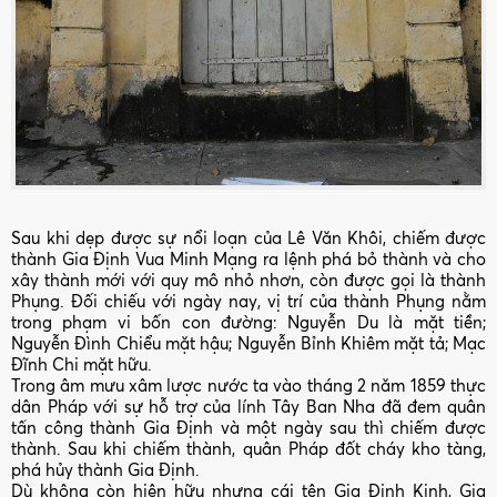
Sau khi dẹp được sự nổi loạn của Lê Văn Khôi, chiếm được
thành Gia Định Vua Minh Mạng ra lệnh phá bỏ thành và cho
xây thành mới với quy mô nhỏ nhơn, còn được gọi là thành
Phụng. Đối chiếu với ngày nay, vị trí của thành Phụng nằm
trong phạm vi bốn con đường: Nguyễn Du là mặt tiền;
Nguyễn Đình Chiểu mặt hậu; Nguyễn Bỉnh Khiêm mặt tả; Mạc
Đĩnh Chi mặt hữu.
Trong âm mưu xâm lược nước ta vào tháng 2 năm 1859 thực
dân Pháp với sự hỗ trợ của lính Tây Ban Nha đã đem quân
tấn công thành Gia Định và một ngày sau thì chiếm được
thành. Sau khi chiếm thành, quân Pháp đốt cháy kho tàng,
phá hủy thành Gia Định.
Dù không còn hiện hữu nhưng cái tên Gia Định Kinh, Gia