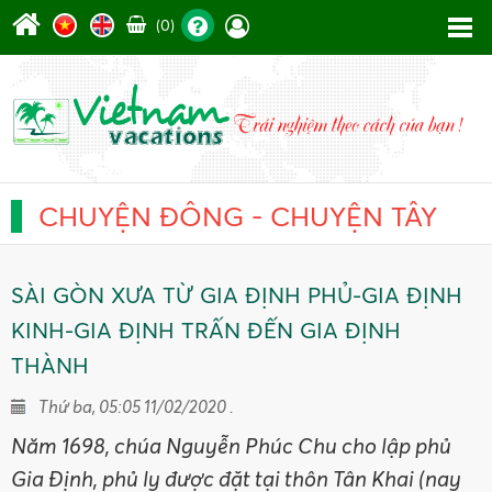
(0)
CHUYỆN ĐÔNG - CHUYỆN TÂY
SÀI GÒN XƯA TỪ GIA ĐỊNH PHỦ-GIA ĐỊNH
KINH-GIA ĐỊNH TRẤN ĐẾN GIA ĐỊNH
THÀNH
Thứ ba, 05:05 11/02/2020 .
Năm 1698, chúa Nguyễn Phúc Chu cho lập phủ
Gia Định, phủ lỵ được đặt tại thôn Tân Khai (nay