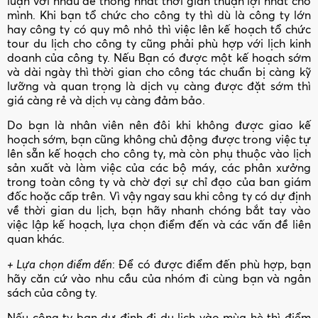
luận với nhau để thống nhất thời gian thuận lợi nhất cho
mình. Khi bạn tổ chức cho công ty thì dù là công ty lớn
hay công ty có quy mô nhỏ thì việc lên kế hoạch tổ chức
tour du lịch cho công ty cũng phải phù hợp với lịch kinh
doanh của công ty. Nếu Bạn có được một kế hoạch sớm
và dài ngày thì thời gian cho công tác chuẩn bị càng kỹ
lưỡng và quan trọng là dịch vụ càng được đặt sớm thì
giá càng rẻ và dịch vụ càng đảm bảo.
Do bạn là nhân viên nên đôi khi không được giao kế
hoạch sớm, bạn cũng không chủ động được trong việc tự
lên sẵn kế hoạch cho công ty, mà còn phụ thuộc vào lịch
sản xuất và làm việc của các bộ máy, các phân xưởng
trong toàn công ty và chờ đợi sự chỉ đạo của ban giám
đốc hoặc cấp trên. Vì vậy ngay sau khi công ty có dự định
về thời gian du lịch, bạn hãy nhanh chóng bắt tay vào
việc lập kế hoạch, lựa chọn điểm đến và các vấn đề liên
quan khác.
+ Lựa chọn điểm đến
: Để có được điểm đến phù hợp, bạn
hãy căn cứ vào nhu cầu của nhóm đi cùng bạn và ngân
sách của công ty.
Nếu công ty bạn dự định đi du lịch vào mùa hè thì điểm