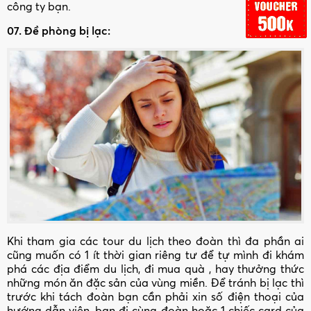
công ty bạn.
07. Đề phòng bị lạc:
Khi tham gia các tour du lịch theo đoàn thì đa phần ai
cũng muốn có 1 ít thời gian riêng tư để tự mình đi khám
phá các địa điểm du lịch, đi mua quà , hay thưởng thức
những món ăn đặc sản của vùng miền. Để tránh bị lạc thì
trước khi tách đoàn bạn cần phải xin số điện thoại của
hướng dẫn viên, bạn đi cùng đoàn hoặc 1 chiếc card của