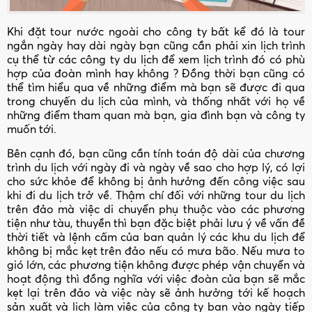
Khi đặt tour nước ngoài cho công ty bất kể đó là tour
ngắn ngày hay dài ngày bạn cũng cần phải xin lịch trình
cụ thể từ các công ty du lịch để xem lịch trình đó có phù
hợp của đoàn mình hay không ? Đồng thời bạn cũng có
thể tìm hiểu qua về những điểm mà bạn sẽ được đi qua
trong chuyến du lịch của mình, và thống nhất với họ về
những điểm tham quan mà bạn, gia đình bạn và công ty
muốn tới.
Bên cạnh đó, bạn cũng cần tính toán độ dài của chương
trình du lịch với ngày đi và ngày về sao cho hợp lý, có lợi
cho sức khỏe để không bị ảnh hưởng đến công việc sau
khi đi du lịch trở về. Thậm chí đối với những tour du lịch
trên đảo mà việc di chuyển phụ thuộc vào các phương
tiện như tàu, thuyền thì bạn đặc biệt phải lưu ý về vấn đề
thời tiết và lệnh cấm của ban quản lý các khu du lịch để
không bị mắc kẹt trên đảo nếu có mưa bão. Nếu mưa to
gió lớn, các phương tiện không được phép vận chuyển và
hoạt động thì đồng nghĩa với việc đoàn của bạn sẽ mắc
kẹt lại trên đảo và việc này sẽ ảnh hưởng tới kế hoạch
sản xuất và lịch làm việc của công ty bạn vào ngày tiếp