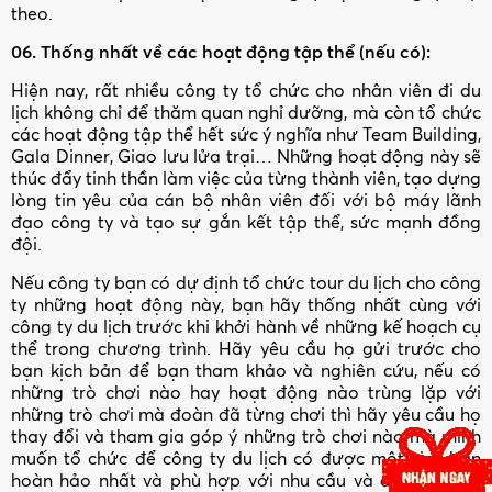
theo.
06. Thống nhất về các hoạt động tập thể (nếu có):
Hiện nay, rất nhiều công ty tổ chức cho nhân viên đi du
lịch không chỉ để thăm quan nghỉ dưỡng, mà còn tổ chức
các hoạt động tập thể hết sức ý nghĩa như Team Building,
Gala Dinner, Giao lưu lửa trại… Những hoạt động này sẽ
thúc đẩy tinh thần làm việc của từng thành viên, tạo dựng
lòng tin yêu của cán bộ nhân viên đối với bộ máy lãnh
đạo công ty và tạo sự gắn kết tập thể, sức mạnh đồng
đội.
Nếu công ty bạn có dự định tổ chức tour du lịch cho công
ty những hoạt động này, bạn hãy thống nhất cùng với
công ty du lịch trước khi khởi hành về những kế hoạch cụ
thể trong chương trình. Hãy yêu cầu họ gửi trước cho
bạn kịch bản để bạn tham khảo và nghiên cứu, nếu có
những trò chơi nào hay hoạt động nào trùng lặp với
những trò chơi mà đoàn đã từng chơi thì hãy yêu cầu họ
thay đổi và tham gia góp ý những trò chơi nào mà mình
muốn tổ chức để công ty du lịch có được một kịch bản
hoàn hảo nhất và phù hợp với nhu cầu và đặc thù của