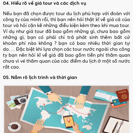
04. Hiểu rõ về giá tour và các dịch vụ
Nếu bạn đã chọn được tour du lịch phù hợp với đoàn với
công ty của mình rồi, thì bạn nên hỏi thật kĩ về giá cả của
tour và hỏi cặn kẽ những điều kiện kèm theo khi mua tour.
Ví dụ như giá tour đã bao gồm những gì, chưa bao gồm
những gì, bạn có phải chi trả phát sinh thêm bất cứ
khoản phí nào không ? bạn có bao nhiêu thời gian tự
do…. Đặc biệt khi lựa chọn các tour nước ngoài cho công
ty bạn nên hỏi kĩ về giá đã bao gồm tiền phí thăm quan
chưa vì vé thăm quan của các điểm du lịch ở một số nước
rất cao.
05. Nắm rõ lịch trình và thời gian