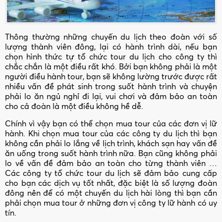
Thông thường những chuyến du lịch theo đoàn với số
lượng thành viên đông, lại có hành trình dài, nếu bạn
chọn hình thức tự tổ chức tour du lịch cho công ty thì
chắc chắn là một điều rất khó. Bởi bạn không phải là một
người điều hành tour, bạn sẽ không lường trước được rất
nhiều vấn đề phát sinh trong suốt hành trình và chuyện
phải lo ăn ngủ nghỉ đi lại, vui chơi và đảm bảo an toàn
cho cả đoàn là một điều không hề dễ.
Chính vì vậy bạn có thể chọn mua tour của các đơn vị lữ
hành. Khi chọn mua tour của các công ty du lịch thì bạn
không cần phải lo lắng về lịch trình, khách sạn hay vấn đề
ăn uống trong suốt hành trình nữa. Bạn cũng không phải
lo về vấn đề đảm bảo an toàn cho từng thành viên …
Các công ty tổ chức tour du lịch sẽ đảm bảo cung cấp
cho bạn các dịch vụ tốt nhất, đặc biệt là số lượng đoàn
đông nên để có một chuyến du lịch hài lòng thì bạn cần
phải chọn mua tour ở những đơn vị công ty lữ hành có uy
tín.