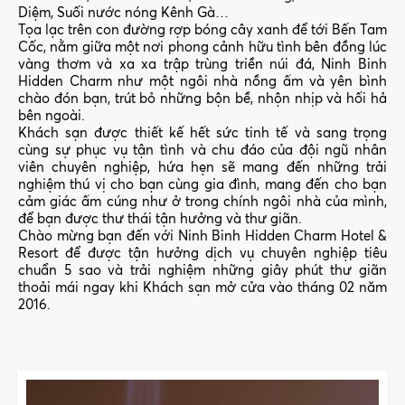
Diệm, Suối nước nóng Kênh Gà…
Tọa lạc trên con đường rợp bóng cây xanh để tới Bến Tam
Cốc, nằm giữa một nơi phong cảnh hữu tình bên đồng lúc
vàng thơm và xa xa trập trùng triền núi đá, Ninh Binh
Hidden Charm như một ngôi nhà nồng ấm và yên bình
chào đón bạn, trút bỏ những bộn bề, nhộn nhịp và hối hả
bên ngoài.
Khách sạn được thiết kế hết sức tinh tế và sang trọng
cùng sự phục vụ tận tình và chu đáo của đội ngũ nhân
viên chuyên nghiệp, hứa hẹn sẽ mang đến những trải
nghiệm thú vị cho bạn cùng gia đình, mang đến cho bạn
cảm giác ấm cúng như ở trong chính ngôi nhà của mình,
để bạn được thư thái tận hưởng và thư giãn.
Chào mừng bạn đến với Ninh Binh Hidden Charm Hotel &
Resort để được tận hưởng dịch vụ chuyên nghiệp tiêu
chuẩn 5 sao và trải nghiệm những giây phút thư giãn
thoải mái ngay khi Khách sạn mở cửa vào tháng 02 năm
2016.