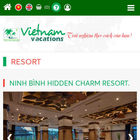
(0)
RESORT
NINH BÌNH HIDDEN CHARM RESORT.
❮
❯