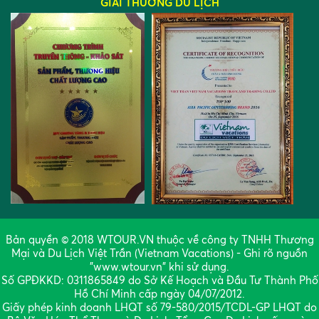
GIẢI THƯỞNG DU LỊCH
Bản quyền © 2018 WTOUR.VN thuộc về công ty TNHH Thương
Mại và Du Lịch Việt Trần (Vietnam Vacations) - Ghi rõ nguồn
"www.wtour.vn" khi sử dụng.
Số GPĐKKD: 0311865849 do Sở Kế Hoạch và Đầu Tư Thành Phố
Hồ Chí Minh cấp ngày 04/07/2012.
Giấy phép kinh doanh LHQT số 79-580/2015/TCDL-GP LHQT do