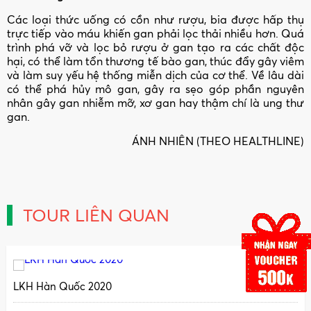
Các loại thức uống có cồn như rượu, bia được hấp thụ
trực tiếp vào máu khiến gan phải lọc thải nhiều hơn. Quá
trình phá vỡ và lọc bỏ rượu ở gan tạo ra các chất độc
hại, có thể làm tổn thương tế bào gan, thúc đẩy gây viêm
và làm suy yếu hệ thống miễn dịch của cơ thể. Về lâu dài
có thể phá hủy mô gan, gây ra sẹo góp phần nguyên
nhân gây gan nhiễm mỡ, xơ gan hay thậm chí là ung thư
gan.
ÁNH NHIÊN (THEO HEALTHLINE)
TOUR LIÊN QUAN
LKH Hàn Quốc 2020