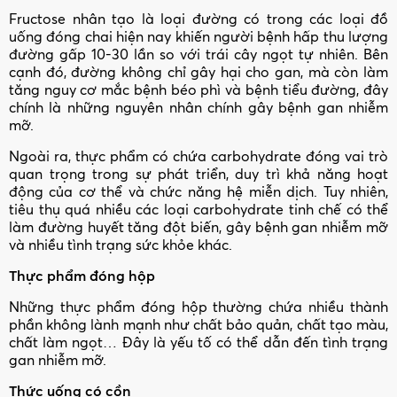
Fructose nhân tạo là loại đường có trong các loại đồ
uống đóng chai hiện nay khiến người bệnh hấp thu lượng
đường gấp 10-30 lần so với trái cây ngọt tự nhiên. Bên
cạnh đó, đường không chỉ gây hại cho gan, mà còn làm
tăng nguy cơ mắc bệnh béo phì và bệnh tiểu đường, đây
chính là những nguyên nhân chính gây bệnh gan nhiễm
mỡ.
Ngoài ra, thực phẩm có chứa carbohydrate đóng vai trò
quan trọng trong sự phát triển, duy trì khả năng hoạt
động của cơ thể và chức năng hệ miễn dịch. Tuy nhiên,
tiêu thụ quá nhiều các loại carbohydrate tinh chế có thể
làm đường huyết tăng đột biến, gây bệnh gan nhiễm mỡ
và nhiều tình trạng sức khỏe khác.
Thực phẩm đóng hộp
Những thực phẩm đóng hộp thường chứa nhiều thành
phần không lành mạnh như chất bảo quản, chất tạo màu,
chất làm ngọt… Đây là yếu tố có thể dẫn đến tình trạng
gan nhiễm mỡ.
Thức uống có cồn