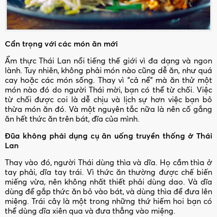
Cẩn trọng với các món ăn mới
Ẩm thực Thái Lan nổi tiếng thế giới vì đa dạng và ngon
lành. Tuy nhiên, không phải món nào cũng dễ ăn, như quá
cay hoặc các món sống. Thay vì "cả nể" mà ăn thử một
món nào đó do người Thái mời, bạn có thể từ chối. Việc
từ chối được coi là dễ chịu và lịch sự hơn việc bạn bỏ
thừa món ăn đó. Và một nguyên tắc nữa là nên cố gắng
ăn hết thức ăn trên bát, đĩa của mình.
Đũa không phải dụng cụ ăn uống truyền thống ở Thái
Lan
Thay vào đó, người Thái dùng thìa và dĩa. Họ cầm thìa ở
tay phải, dĩa tay trái. Vì thức ăn thường được chế biến
miếng vừa, nên không nhất thiết phải dùng dao. Và dĩa
dùng để gắp thức ăn bỏ vào bát, và dùng thìa để đưa lên
miệng. Trái cây là một trong những thứ hiếm hoi bạn có
thể dùng dĩa xiên qua và đưa thẳng vào miệng.