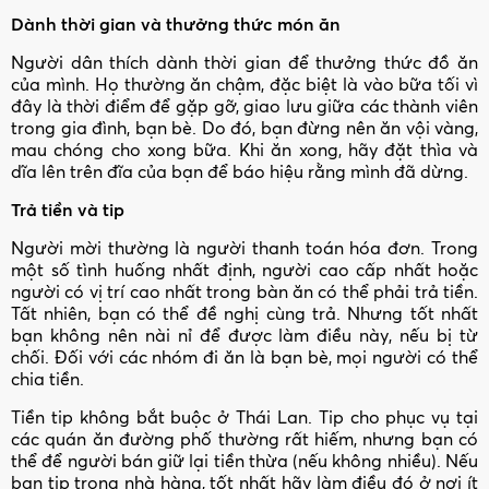
Dành thời gian và thưởng thức món ăn
Người dân thích dành thời gian để thưởng thức đồ ăn
của mình. Họ thường ăn chậm, đặc biệt là vào bữa tối vì
đây là thời điểm để gặp gỡ, giao lưu giữa các thành viên
trong gia đình, bạn bè. Do đó, bạn đừng nên ăn vội vàng,
mau chóng cho xong bữa. Khi ăn xong, hãy đặt thìa và
dĩa lên trên đĩa của bạn để báo hiệu rằng mình đã dừng.
Trả tiền và tip
Người mời thường là người thanh toán hóa đơn. Trong
một số tình huống nhất định, người cao cấp nhất hoặc
người có vị trí cao nhất trong bàn ăn có thể phải trả tiền.
Tất nhiên, bạn có thể đề nghị cùng trả. Nhưng tốt nhất
bạn không nên nài nỉ để được làm điều này, nếu bị từ
chối. Đối với các nhóm đi ăn là bạn bè, mọi người có thể
chia tiền.
Tiền tip không bắt buộc ở Thái Lan. Tip cho phục vụ tại
các quán ăn đường phố thường rất hiếm, nhưng bạn có
thể để người bán giữ lại tiền thừa (nếu không nhiều). Nếu
bạn tip trong nhà hàng, tốt nhất hãy làm điều đó ở nơi ít