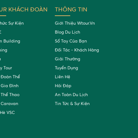
UR KHÁCH ĐOÀN
THÔNG TIN
hức Sự Kiện
Giới Thiệu Wtour.vn
E
Blog Du Lịch
 Building
Sổ Tay Của Bạn
ning
Đối Tác - Khách Hàng
a
Giải Thưởng
y Tour
Tuyển Dụng
 Đoàn Thể
Liên Hệ
 Gia Đình
Hỏi Đáp
 Thể Thao
An Toàn Du Lịch
 Caravan
Tin Tức & Sự Kiện
 Hè VSC