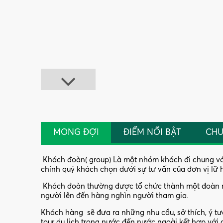
MONG ĐỢI
ĐIỂM NỔI BẬT
CHƯ
Khách đoàn( group) Là một nhóm khách đi chung với n
chính quý khách chọn dưới sự tư vấn của đơn vị lữ
Khách đoàn thường được tổ chức thành một đoàn riê
người lên đến hàng nghìn người tham gia.
Khách hàng sẽ đưa ra những nhu cầu, sở thích, ý tư
tour du lịch trong nước đến nước ngoài kết hợp với c