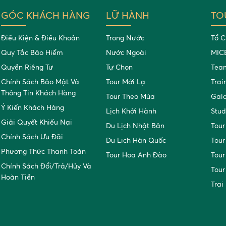
GÓC KHÁCH HÀNG
LỮ HÀNH
TO
Điều Kiện & Điều Khoản
Trong Nước
Tổ C
Quy Tắc Bảo Hiểm
Nước Ngoài
MIC
Quyền Riêng Tư
Tự Chọn
Team
Chính Sách Bảo Mật Và
Tour Mới Lạ
Trai
Thông Tin Khách Hàng
Tour Theo Mùa
Gal
Ý Kiến Khách Hàng
Lịch Khởi Hành
Stud
Giải Quyết Khiếu Nại
Du Lịch Nhật Bản
Tour
Chính Sách Ưu Đãi
Du Lịch Hàn Quốc
Tour
Phương Thức Thanh Toán
Tour Hoa Anh Đào
Tour
Chính Sách Đổi/trả/hủy Và
Tour
Hoàn Tiền
Trại