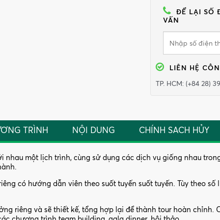
ĐỂ LẠI SỐ 
VẤN
LIÊN HỆ
CÔN
TP. HCM: (+84 28) 3
ƠNG TRÌNH
NỘI DUNG
CHÍNH SACH HỦY
hau một lịch trình, cùng sử dụng các dịch vụ giống nhau trong s
 hành.
ng có hướng dẫn viên theo suốt tuyến suốt tuyến. Tùy theo số 
ởng riêng và sẽ thiết kế, tổng hợp lại để thành tour hoàn chỉn
ác chương trình team building, gala dinner, hội thảo...