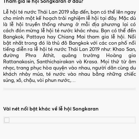
Tham gia lễ hội Songkaran ở đâu?
Lễ hội té nước Thái Lan 2019 sắp đến, bạn có thể lên ngay
cho mình một kế hoạch trải nghiệm lễ hội tại đây. Mặc dù
là lễ hội truyền thống nhưng ở mỗi địa phương lại có
cách đón mừng lễ hội té nước khác nhau. Bạn có thể đến
Bangkok, Pattaya hay Chiang Mai tham gia lễ hội. Nổi
bật nhất trong đó là thủ đô Bangkok với các con phố nổi
tiếng diễn ra lễ hội té nước Thái Lan 2019 như: Khao San,
đường Phra Athit, quảng trường Hoàng gia
Rattanakosin, Santhichairakan và Krasa. Mọi thứ từ âm
nhạc, trang phục hòa quyện vào nhau, người dân cùng du
khách nhảy múa, té nước vào nhau bằng những chiếc
súng, xô, chậu, vòi phun nước,…
Vài nét nổi bật khác về lễ hội Songkaran