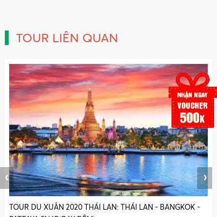
TOUR LIÊN QUAN
‹
›
TOUR DU XUÂN 2020 THÁI LAN: THÁI LAN - BANGKOK -