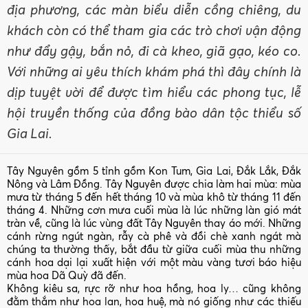
địa phương, các màn biểu diễn cồng chiêng, du
khách còn có thể tham gia các trò chơi vận động
như đẩy gậy, bắn nỏ, đi cà kheo, giã gạo, kéo co.
Với những ai yêu thích khám phá thì đây chính là
dịp tuyệt vời để được tìm hiểu các phong tục, lễ
hội truyền thống của đồng bào dân tộc thiểu số
Gia Lai.
Tây Nguyên gồm 5 tỉnh gồm Kon Tum, Gia Lai, Đắk Lắk, Đắk
Nông và Lâm Đồng. Tây Nguyên được chia làm hai mùa: mùa
mưa từ tháng 5 đến hết tháng 10 và mùa khô từ tháng 11 đến
tháng 4. Những cơn mưa cuối mùa là lúc những làn gió mát
tràn về, cũng là lúc vùng đất Tây Nguyên thay áo mới. Những
cánh rừng ngút ngàn, rẫy cà phê và đồi chè xanh ngát mà
chúng ta thường thấy, bắt đầu từ giữa cuối mùa thu những
cánh hoa dại lại xuất hiện với một màu vàng tươi báo hiệu
mùa hoa Dã Quỳ đã đến.
Không kiêu sa, rực rỡ như hoa hồng, hoa ly… cũng không
đằm thắm như hoa lan, hoa huệ, mà nó giống như các thiếu