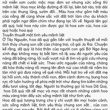
nữ miền sơn cước mộc mạc đơn sơ nhưng sức sống thì
mãnh liệt. Hoa mọc khắp đường đi lối lại, bên bờ rào, trải dài
trên các thung lũng, sườn đồi…Màu hoa như gôm hết màu
của nắng để cùng khoe sắc với đất trời làm cho du khách
phải ngẩn ngơ đắm chìm như đang lạc lối về. Ngoài tên gọi
dã quỳ, loài hoa này còn được gọi là hoa sơn cúc, hoa cúc
quỳ hoặc hoa quỳ
Truyền thuyết một tình yêu mãnh liệt
Ở Tây Nguyên, hoa dã quỳ gắn liền với truyền thuyết về mối
tình thủy chung son sắt của chàng trai, cô gái Ja Rai. Chuyện
kể rằng, dã quỳ là hóa thân của người con gái Bờ Nga Ang
xinh đẹp không may bị bắt làm nô lệ, sau đó người yêu của
nàng đã băng rừng, lội suối vượt núi đi tìm và giải cứu nhưng
nàng đã chết vì kiệt sức. Theo ước nguyện của nàng, chàng
đã hỏa thiêu nàng rồi mang lên đỉnh núi cao nhất rải nắm tro
tàn nhờ gió đưa nàng về quê nhà. Mỗi hạt tro về với đất mẹ
lại hồi sinh, nảy thành chồi non, đâm cành đơm nụ, bung hoa
rực rỡ luôn hướng về phía mặt trời như đang tìm kiếm những
điều tươi sáng, tốt đẹp. Người ta thường gọi là hoa Dã Quỳ,
hoa Dã quỳ rất dễ mọc và mọc rất nhanh những cánh hoa
màu vàng tràn đấy sức sống mãnh liệt như tình yêu.
Hoa dã quỳ tượng trưng cho ý chí vượt lên mọi hoàn cảnh,
sức sống mãnh liệt, tình yêu thủy chung son sắt... của con
người cao nguyên. Bởi thế dã quỳ chỉ có ở những vùng núi