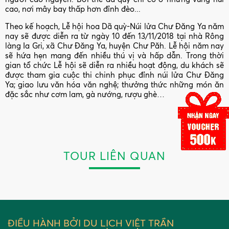
cao, nơi mây bay thấp hơn đỉnh đèo...
Theo kế hoạch, Lễ hội hoa Dã quỳ-Núi lửa Chư Đăng Ya năm
nay sẽ được diễn ra từ ngày 10 đến 13/11/2018 tại nhà Rông
làng Ia Gri, xã Chư Đăng Ya, huyện Chư Păh. Lễ hội năm nay
sẽ hứa hẹn mang đến nhiều thú vị và hấp dẫn. Trong thời
gian tổ chức Lễ hội sẽ diễn ra nhiều hoạt động, du khách sẽ
được tham gia cuộc thi chinh phục đỉnh núi lửa Chư Đăng
Ya; giao lưu văn hóa văn nghệ; thưởng thức những món ăn
đặc sắc như cơm lam, gà nướng, rượu ghè…
TOUR LIÊN QUAN
ĐIỀU HÀNH BỞI DU LỊCH VIỆT TRẦN