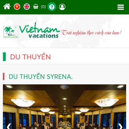
(0)
DU THUYỀN
DU THUYỀN SYRENA.
❮
❯