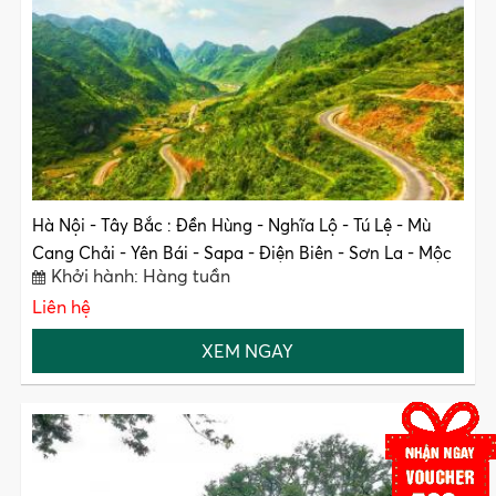
Hà Nội - Tây Bắc : Đền Hùng - Nghĩa Lộ - Tú Lệ - Mù
Cang Chải - Yên Bái - Sapa - Điện Biên - Sơn La - Mộc
Khởi hành: Hàng tuần
Châu - KDL Happy Land - Tặng Show Múa Xòe Dân Tộc
Liên hệ
Thái
XEM NGAY