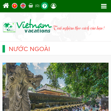
(0)
NƯỚC NGOÀI
‹
›