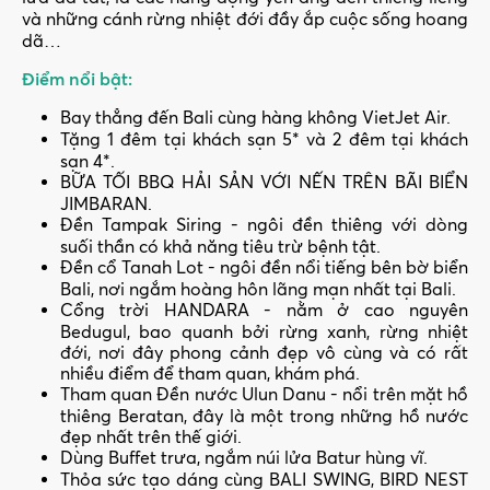
và những cánh rừng nhiệt đới đầy ắp cuộc sống hoang
dã…
Điểm nổi bật:
Bay thẳng đến Bali cùng hàng không VietJet Air.
Tặng 1 đêm tại khách sạn 5* và 2 đêm tại khách
sạn 4*.
BỮA TỐI BBQ HẢI SẢN VỚI NẾN TRÊN BÃI BIỂN
JIMBARAN.
Đền Tampak Siring - ngôi đền thiêng với dòng
suối thần có khả năng tiêu trừ bệnh tật.
Đền cổ Tanah Lot - ngôi đền nổi tiếng bên bờ biển
Bali, nơi ngắm hoàng hôn lãng mạn nhất tại Bali.
Cổng trời HANDARA - nằm ở cao nguyên
Bedugul, bao quanh bởi rừng xanh, rừng nhiệt
đới, nơi đây phong cảnh đẹp vô cùng và có rất
nhiều điểm để tham quan, khám phá.
Tham quan Đền nước Ulun Danu - nổi trên mặt hồ
thiêng Beratan, đây là một trong những hồ nước
đẹp nhất trên thế giới.
Dùng Buffet trưa, ngắm núi lửa Batur hùng vĩ.
Thỏa sức tạo dáng cùng BALI SWING, BIRD NEST