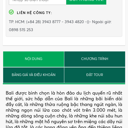
LIÊN HỆ
CÔNG TY
:
TP. HCM: (+84 28) 3943 8777 - 3943 4820 -||- Ngoài giờ:
0898 515 253
NỘI DUNG
CHƯƠNG TRÌNH
BẢNG GIÁ VÀ ĐIỀU KHOẢN
ĐẶT TOUR
Bali được bình chọn là hòn đảo du lịch quyến rũ nhất
thế giới, sức hấp dẫn của Bali là những bãi biển dài
đầy cát, là những thửa ruộng bậc thang ngút ngàn, là
những ngọn núi lửa cao chót vót trên 3.000 mét, là
những dòng sông cuộn chảy, là những khe núi sâu hun
hút, là những mặt hồ nguyên sơ trên miệng các dãy núi
lửa đã tắt, là các hang động yên ắng đến thiêng liêng