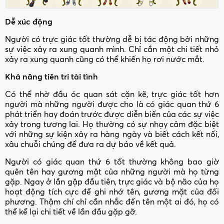
Dễ xúc động
Người có trực giác tốt thường dễ bị tác động bởi những
sự việc xảy ra xung quanh mình. Chỉ cần một chi tiết nhỏ
xảy ra xung quanh cũng có thể khiến họ rơi nước mắt.
Khả năng tiên tri tài tình
Có thể nhờ đầu óc quan sát cặn kẽ, trực giác tốt hơn
người mà những người được cho là có giác quan thứ 6
phát triển hay đoán trước được diễn biến của các sự việc
xảy trong tương lai. Họ thường có sự nhạy cảm đặc biệt
với những sự kiện xảy ra hàng ngày và biết cách kết nối,
xâu chuỗi chúng để đưa ra dự báo về kết quả.
Người có giác quan thứ 6 tốt thường không bao giờ
quên tên hay gương mặt của những người mà họ từng
gặp. Ngay ở lần gặp đầu tiên, trực giác và bộ não của họ
hoạt động tích cực để ghi nhớ tên, gương mặt của đối
phương. Thậm chí chỉ cần nhắc đến tên một ai đó, họ có
thể kể lại chi tiết về lần đầu gặp gỡ.