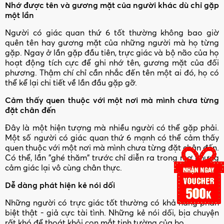
Nhớ được tên và gương mặt của người khác dù chỉ gặp
một lần
Người có giác quan thứ 6 tốt thường không bao giờ
quên tên hay gương mặt của những người mà họ từng
gặp. Ngay ở lần gặp đầu tiên, trực giác và bộ não của họ
hoạt động tích cực để ghi nhớ tên, gương mặt của đối
phương. Thậm chí chỉ cần nhắc đến tên một ai đó, họ có
thể kể lại chi tiết về lần đầu gặp gỡ.
Cảm thấy quen thuộc với một nơi mà mình chưa từng
đặt chân đến
Đây là một hiện tượng mà nhiều người có thể gặp phải.
Một số người có giác quan thứ 6 mạnh có thể cảm thấy
quen thuộc với một nơi mà mình chưa từng đặt chân đến.
Có thể, lần "ghé thăm" trước chỉ diễn ra trong mơ nhưng
cảm giác lại vô cùng chân thực.
Dễ dàng phát hiện kẻ nói dối
Những người có trực giác tốt thường có khả năng phân
biệt thật - giả cực tài tình. Những kẻ nói dối, bịa chuyện
rất khó để thoát khỏi con mắt tinh tường của họ.