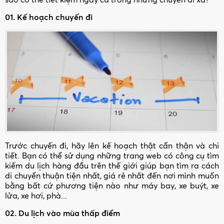
01. Kế hoạch chuyến đi
Trước chuyến đi, hãy lên kế hoạch thật cẩn thận và chi
tiết. Bạn có thể sử dụng những trang web có công cụ tìm
kiếm du lịch hàng đầu trên thế giới giúp bạn tìm ra cách
di chuyển thuận tiện nhất, giá rẻ nhất đến nơi mình muốn
bằng bất cứ phương tiện nào như máy bay, xe buýt, xe
lửa, xe hơi, phà...
02. Du lịch vào mùa thấp điểm