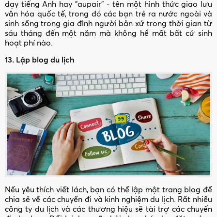
dạy tiếng Anh hay "aupair" - tên một hình thức giao lưu
văn hóa quốc tế, trong đó các bạn trẻ ra nước ngoài và
sinh sống trong gia đình người bản xứ trong thời gian từ
sáu tháng đến một năm mà không hề mất bất cứ sinh
hoạt phí nào.
13. Lập blog du lịch
Nếu yêu thích viết lách, bạn có thể lập một trang blog để
chia sẻ về các chuyến đi và kinh nghiệm du lịch. Rất nhiều
công ty du lịch và các thương hiệu sẽ tài trợ các chuyến