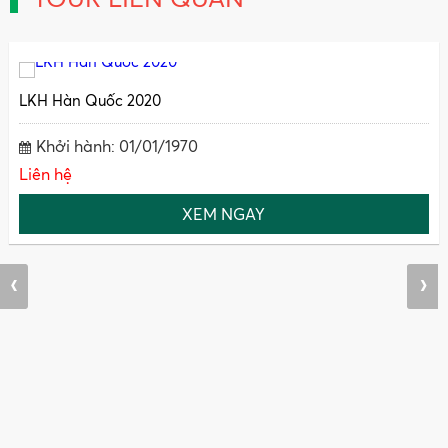
LKH Hàn Quốc 2020
Khởi hành: 01/01/1970
Liên hệ
XEM NGAY
‹
›