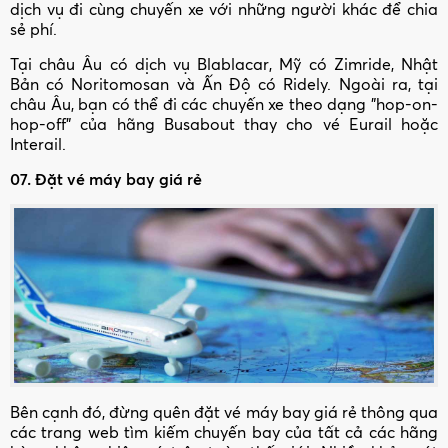
dịch vụ đi cùng chuyến xe với những người khác để chia
sẻ phí.
Tại châu Âu có dịch vụ Blablacar, Mỹ có Zimride, Nhật
Bản có Noritomosan và Ấn Độ có Ridely. Ngoài ra, tại
châu Âu, bạn có thể đi các chuyến xe theo dạng "hop-on-
hop-off" của hãng Busabout thay cho vé Eurail hoặc
Interail.
07. Đặt vé máy bay giá rẻ
Bên cạnh đó, đừng quên đặt vé máy bay giá rẻ thông qua
các trang web tìm kiếm chuyến bay của tất cả các hãng