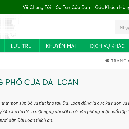
Về Chúng Tôi
Sổ Tay Của Bạn
Góc Khách Hàn
LƯU TRÚ
KHUYẾN MÃI
DỊCH VỤ KHÁC
TRANG 
 PHỐ CỦA ĐÀI LOAN
 như món súp bò và thịt kho tàu Đài Loan đúng là cực kỳ ngon v
24. Cho dù đó là một ngày dài vất vả ở văn phòng, một buổi tập 
ười dân Đài Loan thích ăn.