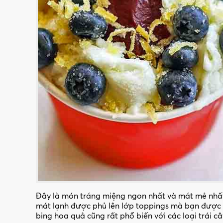
Đây là món tráng miệng ngon nhất và mát mẻ nhất 
mát lạnh được phủ lên lớp toppings mà bạn được t
bing hoa quả cũng rất phổ biến với các loại trái câ