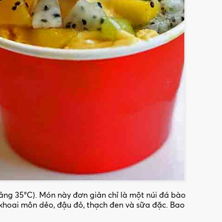
ảng 35°C). Món này đơn giản chỉ là một núi đá bào
khoai môn dẻo, đậu đỏ, thạch đen và sữa đặc. Bao