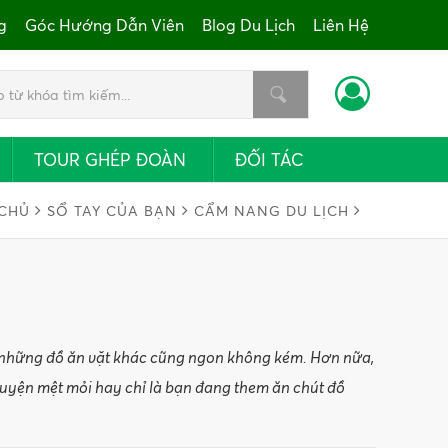
g
Góc Hướng Dẫn Viên
Blog Du Lịch
Liên Hệ
TOUR GHÉP ĐOÀN
ĐỐI TÁC
CHỦ
SỔ TAY CỦA BẠN
CẨM NANG DU LỊCH
à những đồ ăn vặt khác cũng ngon không kém. Hơn nữa,
luyện mệt mỏi hay chỉ là bạn đang them ăn chút đồ