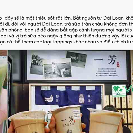
 đây sẽ là một thiếu sót rất lớn
. Bắt nguồn từ Đài Loan, khô
ôi đi, đối với người Đài Loan, trà sữa trân châu không đơn t
n văn phòng, bạn sẽ dễ dàng bắt gặp cảnh tượng mọi người x
i dai và vị trà sữa béo ngậy giống như thiên đường vậy lôi c
ạn có thể thêm các loại toppings khác nhau và điều chỉnh l