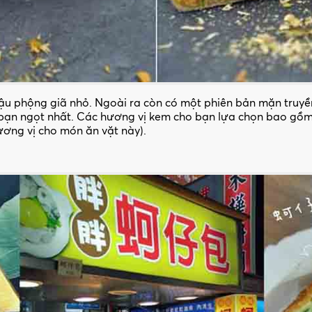
ậu phộng giã nhỏ. Ngoài ra còn có một phiên bản mặn truyền
bạn ngọt nhất. Các hương vị kem cho bạn lựa chọn bao gồm
ương vị cho món ăn vặt này).