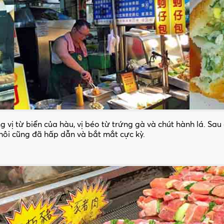
g vị từ biển của hàu, vị béo từ trứng gà và chút hành lá. 
hôi cũng đã hấp dẫn và bắt mắt cực kỳ.