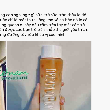
ng còn nghi ngờ gì nữa, trà sữa trân châu là đồ
huần chỉ là một thức uống, mà về cơ bản nó là cả
ung quanh ai nấy đều cẩm trên tay một cốc trà
uốn
được các bạn trẻ trên khắp thế giới yêu thích.
ượng đường tùy vào khẩu vị của mình.