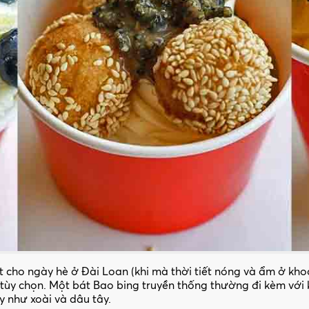
cho ngày hè ở Đài Loan (khi mà thời tiết nóng và ẩm ở kho
ùy chọn. Một bát Bao bing truyền thống thường đi kèm với 
y như xoài và dâu tây.