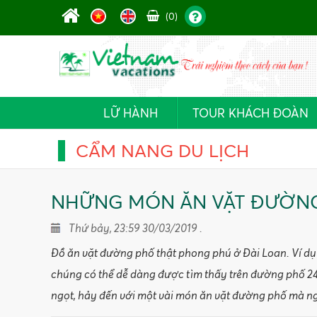
(0)
LỮ HÀNH
TOUR KHÁCH ĐOÀN
CẨM NANG DU LỊCH
NHỮNG MÓN ĂN VẶT ĐƯỜNG
Thứ bảy, 23:59 30/03/2019 .
Đồ ăn vặt đường phố thật phong phú ở Đài Loan. Ví dụ
chúng có thể dễ dàng được tìm thấy trên đường phố 24/
ngọt, hảy đến với một vài món ăn vặt đường phố mà ng