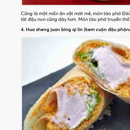
Cũng là một mốn ăn vặt mát mẻ, món tào phớ Đài 
lát đậu non cũng dày hơn. Món tào phớ truyền th
4. Hua sheng juan bing qi lin (kem cuộn đậu phộn