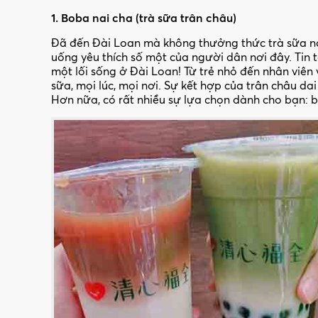
1. Boba nai cha (trà sữa trân châu)
Đã đến Đài Loan mà không thưởng thức trà sữa nơi
uống yêu thích số một của người dân nơi đây. Tin t
một lối sống ở Đài Loan! Từ trẻ nhỏ đến nhân viê
sữa, mọi lúc, mọi nơi. Sự kết hợp của trân châu da
Hơn nữa, có rất nhiều sự lựa chọn dành cho bạn: b