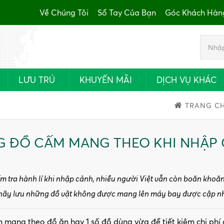
Về Chúng Tôi
Sổ Tay Của Bạn
Góc Khách Hàn
LƯU TRÚ
KHUYẾN MÃI
DỊCH VỤ KHÁC
TRANG C
G ĐỒ CẤM MANG THEO KHI NHẬP
ểm tra hành lí khi nhập cảnh, nhiều người Việt vẫn còn boăn khoă
 hãy lưu những đồ vật không được mang lên máy bay được cập nhật 
n mang theo đồ ăn hay 1 số đồ dùng vừa để tiết kiệm chi ph