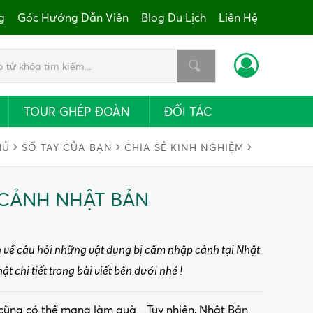
g
Góc Hướng Dẫn Viên
Blog Du Lịch
Liên Hệ
TOUR GHÉP ĐOÀN
ĐỐI TÁC
HỦ
SỔ TAY CỦA BẠN
CHIA SẺ KINH NGHIỆM
 CẢNH NHẬT BẢN
n về câu hỏi những vật dụng bị cấm nhập cảnh tại Nhật
chi tiết trong bài viết bên dưới nhé !
í cũng có thể mang làm quà…Tuy nhiên, Nhật Bản