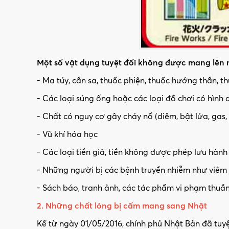
Một số vật dụng tuyệt đối không được mang lên
- Ma túy, cần sa, thuốc phiện, thuốc hướng thần, th
- Các loại súng ống hoặc các loại đồ chơi có hình d
- Chất có nguy cơ gây cháy nổ (diêm, bật lửa, gas,
- Vũ khí hóa học
- Các loại tiền giả, tiền không được phép lưu hành
- Những người bị các bệnh truyền nhiễm như viêm ga
- Sách báo, tranh ảnh, các tác phẩm vi phạm thu
2. Những chất lỏng bị cấm mang sang Nhật
Kể từ ngày 01/05/2016, chính phủ Nhật Bản đã tuy