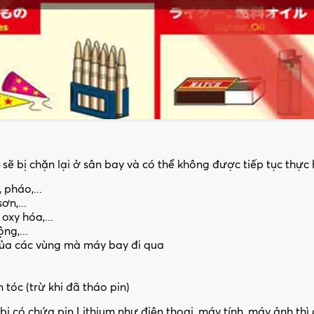
ẽ bị chặn lại ở sân bay và có thể không được tiếp tục thực
 pháo,...
ơn,...
oxy hóa,...
ng,...
của các vùng mà máy bay đi qua
tóc (trừ khi đã tháo pin)
 có chứa pin Lithium như điện thoại, máy tính, máy ảnh thì 