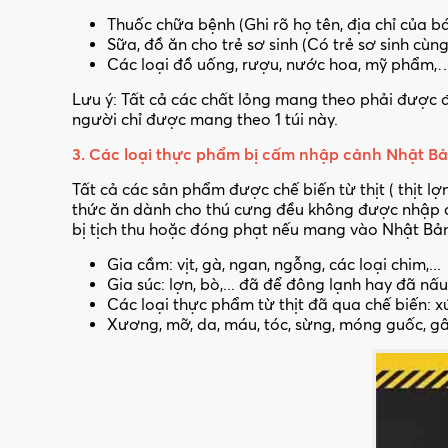
Thuốc chữa bệnh (Ghi rõ họ tên, địa chỉ của b
Sữa, đồ ăn cho trẻ sơ sinh (Có trẻ sơ sinh cùng
Các loại đồ uống, rượu, nước hoa, mỹ phẩm,
Lưu ý: Tất cả các chất lỏng mang theo phải được đ
người chỉ được mang theo 1 túi này.
3. Các loại thực phẩm bị cấm nhập cảnh Nhật B
Tất cả các sản phẩm được chế biến từ thịt ( thịt lợn,
thức ăn dành cho thú cưng đều không được nhập c
bị tịch thu hoặc đóng phạt nếu mang vào Nhật Bả
Gia cầm: vịt, gà, ngan, ngỗng, các loại chim,...
Gia súc: lợn, bò,... đã để đông lạnh hay đã nấu
Các loại thực phẩm từ thịt đã qua chế biến: xúc
Xương, mỡ, da, máu, tóc, sừng, móng guốc, gân