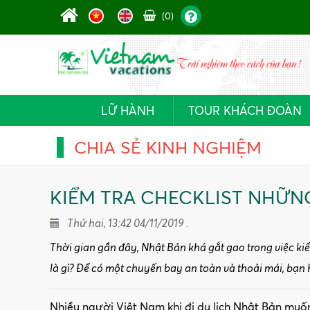
(0)
LỮ HÀNH
TOUR KHÁCH ĐOÀN
CHIA SẺ KINH NGHIỆM
KIỂM TRA CHECKLIST NHỮN
Thứ hai, 13:42 04/11/2019 .
Thời gian gần đây, Nhật Bản khá gắt gao trong việc ki
là gì? Để có một chuyến bay an toàn và thoải mái, bạn
Nhiều người Việt Nam khi đi du lịch Nhật Bản muố