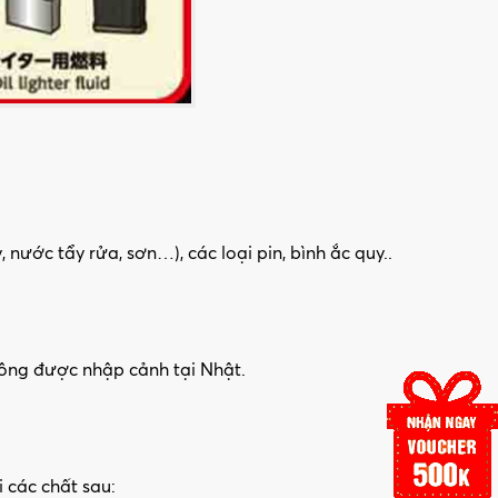
nước tẩy rửa, sơn…), các loại pin, bình ắc quy..
không được nhập cảnh tại Nhật.
 các chất sau: