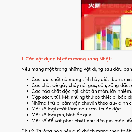
1. Các vật dụng bị cấm mang sang Nhật:
Nếu mang một trong những vật dụng sau đây, bạn s
Các loại chất nổ mang tính hủy diệt: bom, mìn,
Các chất dễ gây cháy nổ: gas, cồn, xăng dầu, s
Các hóa chất độc hại, chất ăn mòn, lây nhiễm, 
Cặp sách, túi, két, những thứ có thiết bị báo độ
Những thứ bị cấm vận chuyển theo quy định 
Một số loại chất lỏng như sơn, thuốc độc.
Một số loại pin, bình ắc quy.
Một số đồ vật phát nhiệt như đèn pin, máy uốn 
Chú ý: Trường hợp nếu quý khách mang theo thiết bị