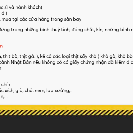
ác sĩ và hành khách)
 đi)
…mua tại các cửa hàng trong sân bay
ựng trong những bình thuỷ tinh, đóng chặt, kín; những bình 
ản
 thịt bò, thịt gà..), kể cả các loại thịt sấy khô ( khô gà, khô 
ảnh Nhật Bản nếu không có có giấy chứng nhận đã kiểm dịch
n
 chín
 xích, giò, chả, nem, lạp xưởng,...
,...