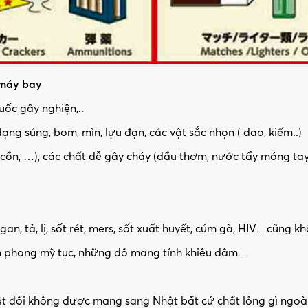
 máy bay
uốc gây nghiện,..
ạng súng, bom, mìn, lựu đạn, các vật sắc nhọn ( dao, kiếm..)
 cồn, …), các chất dễ gây cháy (dầu thơm, nước tẩy móng tay, 
n, tả, lị, sốt rét, mers, sốt xuất huyết, cúm gà, HIV…cũng 
ần phong mỹ tục, những đồ mang tính khiêu dâm…
ệt đối không được mang sang Nhật bất cứ chất lỏng gì ngoài